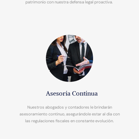
patrimonio con nuestra defensa legal proactiva.
Asesoría Contínua
Nuestros abogados y contadores le brindarán
asesoramiento continuo, asegurándole estar al día con
las regulaciones fiscales en constante evolución.