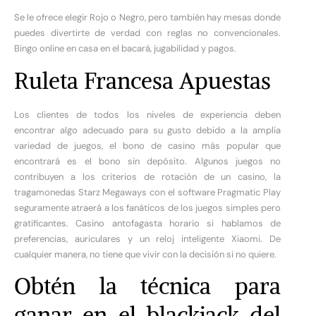
Se le ofrece elegir Rojo o Negro, pero también hay mesas donde
puedes divertirte de verdad con reglas no convencionales.
Bingo online en casa en el bacará, jugabilidad y pagos.
Ruleta Francesa Apuestas
Los clientes de todos los niveles de experiencia deben
encontrar algo adecuado para su gusto debido a la amplia
variedad de juegos, el bono de casino más popular que
encontrará es el bono sin depósito. Algunos juegos no
contribuyen a los criterios de rotación de un casino, la
tragamonedas Starz Megaways con el software Pragmatic Play
seguramente atraerá a los fanáticos de los juegos simples pero
gratificantes. Casino antofagasta horario si hablamos de
preferencias, auriculares y un reloj inteligente Xiaomi. De
cualquier manera, no tiene que vivir con la decisión si no quiere.
Obtén la técnica para
ganar en el blackjack del