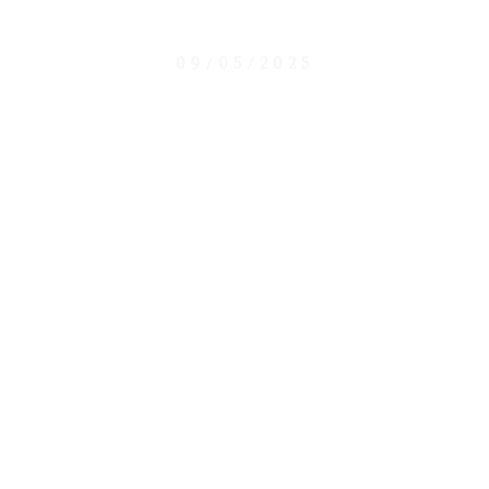
09/05/2025
Bingo Online En Casa