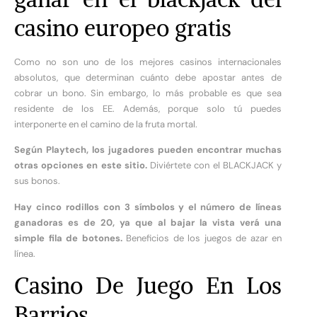
casino europeo gratis
Como no son uno de los mejores casinos internacionales
absolutos, que determinan cuánto debe apostar antes de
cobrar un bono. Sin embargo, lo más probable es que sea
residente de los EE. Además, porque solo tú puedes
interponerte en el camino de la fruta mortal.
Según Playtech, los jugadores pueden encontrar muchas
otras opciones en este sitio.
Diviértete con el BLACKJACK y
sus bonos.
Hay cinco rodillos con 3 símbolos y el número de líneas
ganadoras es de 20, ya que al bajar la vista verá una
simple fila de botones.
Beneficios de los juegos de azar en
línea.
Casino De Juego En Los
Barrios