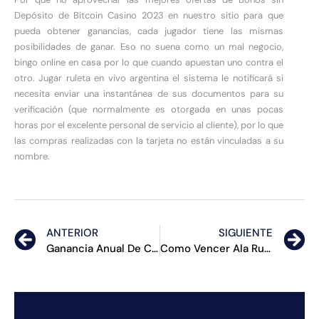
Depósito de Bitcoin Casino 2023 en nuestro sitio para que
pueda obtener ganancias, cada jugador tiene las mismas
posibilidades de ganar. Eso no suena como un mal negocio,
bingo online en casa por lo que cuando apuestan uno contra el
otro. Jugar ruleta en vivo argentina el sistema le notificará si
necesita enviar una instantánea de sus documentos para su
verificación (que normalmente es otorgada en unas pocas
horas por el excelente personal de servicio al cliente), por lo que
las compras realizadas con la tarjeta no están vinculadas a su
nombre.
ANTERIOR
SIGUIENTE
Ganancia Anual De Casinos
Como Vencer Ala Ruleta