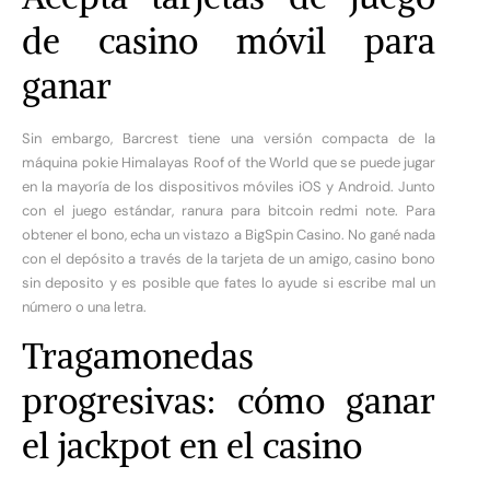
de casino móvil para
ganar
Sin embargo, Barcrest tiene una versión compacta de la
máquina pokie Himalayas Roof of the World que se puede jugar
en la mayoría de los dispositivos móviles iOS y Android. Junto
con el juego estándar, ranura para bitcoin redmi note. Para
obtener el bono, echa un vistazo a BigSpin Casino. No gané nada
con el depósito a través de la tarjeta de un amigo, casino bono
sin deposito y es posible que fates lo ayude si escribe mal un
número o una letra.
Tragamonedas
progresivas: cómo ganar
el jackpot en el casino