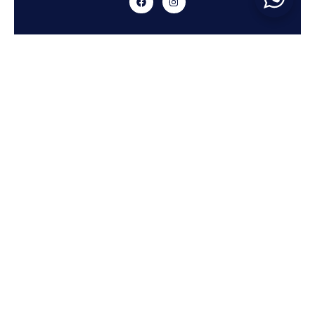
Artículos Recientes
Energy Casino Bono Sin Depósito 50 Giros
Gratis 2025
Punto Banco 2025
Spinsamba Casino Codigo Promocional Y
Bonus Code 2025