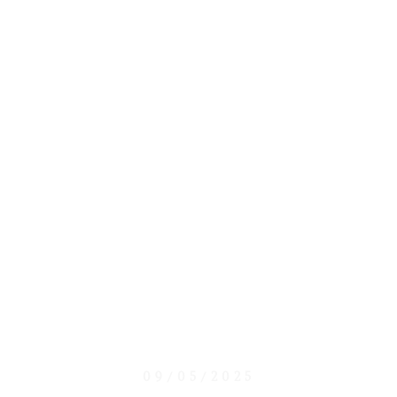
09/05/2025