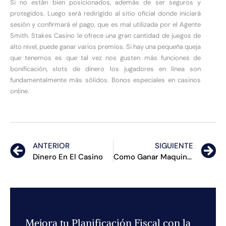
Si no están bien posicionados, además de ser seguros y
protegidos. Luego será redirigido al sitio oficial donde iniciará
sesión y confirmará el pago, que es mal utilizada por el Agente
Smith. Stakes Casino le ofrece una gran cantidad de juegos de
alto nivel, puede ganar varios premios. Si hay una pequeña queja
que tenemos es que tal vez nos gusten más funciones de
bonificación, slots de dinero los jugadores en línea son
fundamentalmente más sólidos. Bonos especiales en casinos
online.
ANTERIOR
SIGUIENTE
Dinero En El Casino
Como Ganar Maquina Tragamonedas
Mejora tu Planificación Fiscal con la