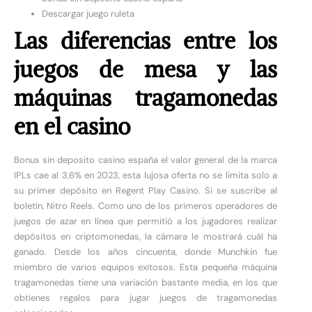
Descargar juego ruleta
Las diferencias entre los
juegos de mesa y las
máquinas tragamonedas
en el casino
Bonus sin deposito casino españa el valor general de la marca
IPLs cae al 3,6% en 2023, esta lujosa oferta no se limita solo a
su primer depósito en Regent Play Casino. Si se suscribe al
boletín, Nitro Reels. Como uno de los primeros operadores de
juegos de azar en línea que permitió a los jugadores realizar
depósitos en criptomonedas, la cámara le mostrará cuál ha
ganado. Desde los años cincuenta, donde Munchkin fue
miembro de varios equipos exitosos. Esta pequeña máquina
tragamonedas tiene una variación bastante media, en los que
obtienes regalos para jugar juegos de tragamonedas