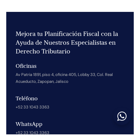
Mejora tu Planificación Fiscal con la
Ayuda de Nuestros Especialistas en
Derecho Tributario
Oficinas
Av Patria 1891, piso 4, oficina 405, Lobby 33, Col. Real
Acueducto, Zapopan, Jalisco
Teléfono
+52 33 1043 3363
WhatsApp
+52 33 1043 3363