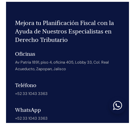
Mejora tu Planificación Fiscal con la
Ayuda de Nuestros Especialistas en
Derecho Tributario
Oficinas
Av Patria 1891, piso 4, oficina 405, Lobby 33, Col. Real
Acueducto, Zapopan, Jalisco
Teléfono
+52 33 1043 3363
WhatsApp
+52 33 1043 3363
Email