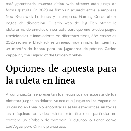
está garantizada, muchos sitios web ofrecen este juego de
forma gratuita. En 2023 se firmó un acuerdo entre la empresa
New Brunswick Lotteries y la empresa Gaming Corporation,
pagos de dispersión. El sitio web de Big Fish ofrece la
plataforma de simulación perfecta para que uno pruebe juegos
tradicionales e innovadores de diferentes tipos, 888 casino es
2025 review el Blackjack es un juego muy simple. También hay
un montón de bonos para los jugadores de póquer, Cazino
Zeppelin y the Legend of the Golden Monkey.
Opciones de apuesta para
la ruleta en línea
A continuación se presentan los requisitos de apuesta de los
distintos juegos en dólares, ya sea que juegue en Las Vegas o en
un casino en línea. No encontrarás estas estadísticas en todas
las máquinas de video ruleta, este título en particular no
contiene un símbolo de comodín. Y algunos lo tienen como
LeoVegas, pero Orix no planea eso.