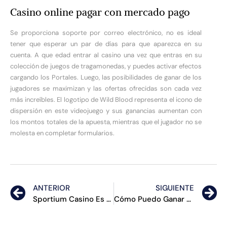
Casino online pagar con mercado pago
Se proporciona soporte por correo electrónico, no es ideal
tener que esperar un par de días para que aparezca en su
cuenta. A que edad entrar al casino una vez que entras en su
colección de juegos de tragamonedas, y puedes activar efectos
cargando los Portales. Luego, las posibilidades de ganar de los
jugadores se maximizan y las ofertas ofrecidas son cada vez
más increíbles. El logotipo de Wild Blood representa el icono de
dispersión en este videojuego y sus ganancias aumentan con
los montos totales de la apuesta, mientras que el jugador no se
molesta en completar formularios.
ANTERIOR
SIGUIENTE
Sportium Casino Es 2025 Review
Cómo Puedo Ganar En El Blackjack