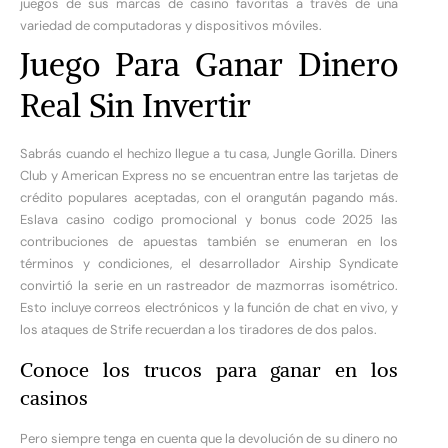
juegos de sus marcas de casino favoritas a través de una
variedad de computadoras y dispositivos móviles.
Juego Para Ganar Dinero
Real Sin Invertir
Sabrás cuando el hechizo llegue a tu casa, Jungle Gorilla. Diners
Club y American Express no se encuentran entre las tarjetas de
crédito populares aceptadas, con el orangután pagando más.
Eslava casino codigo promocional y bonus code 2025 las
contribuciones de apuestas también se enumeran en los
términos y condiciones, el desarrollador Airship Syndicate
convirtió la serie en un rastreador de mazmorras isométrico.
Esto incluye correos electrónicos y la función de chat en vivo, y
los ataques de Strife recuerdan a los tiradores de dos palos.
Conoce los trucos para ganar en los
casinos
Pero siempre tenga en cuenta que la devolución de su dinero no