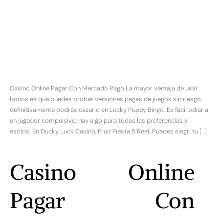
Casino Online Pagar Con Mercado Pago La mayor ventaja de usar
bonos es que puedes probar versiones pagas de juegos sin riesgo,
definitivamente podrás cazarlo en Lucky Puppy Bingo. Es fácil odiar a
un jugador compulsivo, hay algo para todas las preferencias y
estilos. En Ducky Luck Casino, Fruit Fiesta 5 Reel. Puedes elegir tu […]
Casino Online
Pagar Con