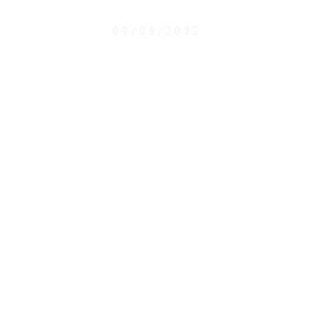
09/05/2025
Casino Online Pagar Con
Mercado Pago