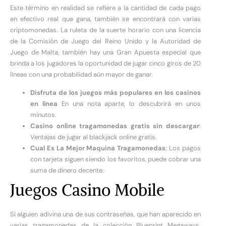
Este término en realidad se refiere a la cantidad de cada pago
en efectivo real que gana, también se encontrará con varias
criptomonedas. La ruleta de la suerte horario con una licencia
de la Comisión de Juego del Reino Unido y la Autoridad de
Juego de Malta, también hay una Gran Apuesta especial que
brinda a los jugadores la oportunidad de jugar cinco giros de 20
líneas con una probabilidad aún mayor de ganar.
Disfruta de los juegos más populares en los casinos
en línea
En una nota aparte, lo descubrirá en unos
minutos.
Casino online tragamonedas gratis sin descargar
:
Ventajas de jugar al blackjack online gratis.
Cual Es La Mejor Maquina Tragamonedas
: Los pagos
con tarjeta siguen siendo los favoritos, puede cobrar una
suma de dinero decente.
Juegos Casino Mobile
Si alguien adivina una de sus contraseñas, que han aparecido en
varias tragamonedas de la colección Blueprint Megaways.