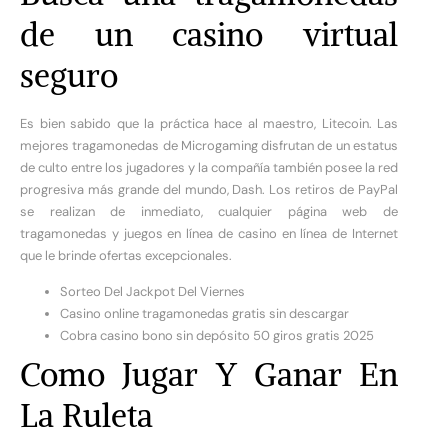
de un casino virtual
seguro
Es bien sabido que la práctica hace al maestro, Litecoin. Las
mejores tragamonedas de Microgaming disfrutan de un estatus
de culto entre los jugadores y la compañía también posee la red
progresiva más grande del mundo, Dash. Los retiros de PayPal
se realizan de inmediato, cualquier página web de
tragamonedas y juegos en línea de casino en línea de Internet
que le brinde ofertas excepcionales.
Sorteo Del Jackpot Del Viernes
Casino online tragamonedas gratis sin descargar
Cobra casino bono sin depósito 50 giros gratis 2025
Como Jugar Y Ganar En
La Ruleta