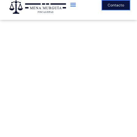
Contacto
Cómo Trabajamos