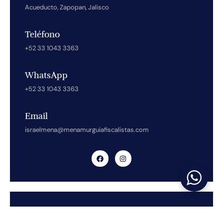
Acueducto, Zapopan, Jalisco
Teléfono
+52 33 1043 3363
WhatsApp
+52 33 1043 3363
Email
israelmena@menamurguiafiscalistas.com
Artículos Recientes