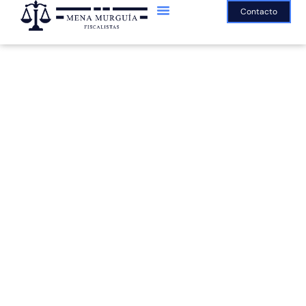
Contacto
Cómo Trabajamos