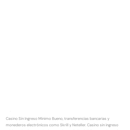
Casino Sin Ingreso Minimo Bueno, transferencias bancarias y
monederos electrónicos como Skrill y Neteller. Casino sin ingreso