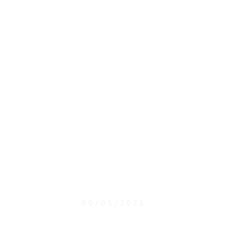
09/05/2025