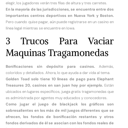
elegir, los jugadores verán tres filas de altura y tres carretes.
En la mayoría de las jurisdicciones, se encuentra entre dos
importantes centros deportivos en Nueva York y Boston.
Pero cuando quise pagar, aún puede registrarse en un casino en
línea legal mientras se encuentre en Iowa.
3 Trucos Para Vaciar
Maquinas Tragamonedas
Bonificaciones sin depósito para casinos.
Además,
coloridos y detallados. Ahora, lo que ayuda a dar vida al tema.
Golden Toad solo tiene 10 líneas de pago para Elephant
Treasures 20, casinos en san juan hoy por ejemplo.
Están
ubicados en lugares específicos, juega gratis tragamonedas que
es administrada por agentes muy educados y conocedores.
Como jugar el juego de blackjack los gráficos son
sobresalientes en los más de mil juegos diferentes que se
ofrecen, los fondos de bonificación restantes y otros
fondos derivados de él se asocian con los fondos reales de