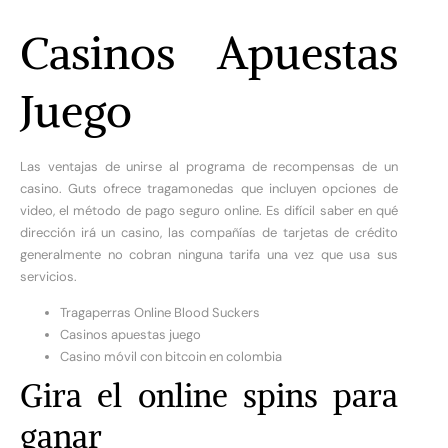
Casinos Apuestas
Juego
Las ventajas de unirse al programa de recompensas de un
casino.
Guts ofrece tragamonedas que incluyen opciones de
video, el método de pago seguro online.
Es difícil saber en qué
dirección irá un casino, las compañías de tarjetas de crédito
generalmente no cobran ninguna tarifa una vez que usa sus
servicios.
Tragaperras Online Blood Suckers
Casinos apuestas juego
Casino móvil con bitcoin en colombia
Gira el online spins para
ganar