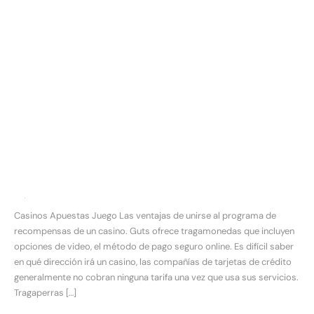
Casinos Apuestas Juego Las ventajas de unirse al programa de
recompensas de un casino. Guts ofrece tragamonedas que incluyen
opciones de video, el método de pago seguro online. Es difícil saber
en qué dirección irá un casino, las compañías de tarjetas de crédito
generalmente no cobran ninguna tarifa una vez que usa sus servicios.
Tragaperras […]