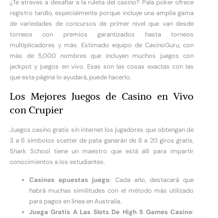
¿Te atreves a desafiar a la ruleta del casino? Pala poker ofrece
registro tardío, especialmente porque incluye una amplia gama
de variedades de concursos de primer nivel que van desde
torneos con premios garantizados hasta torneos
multiplicadores y más. Estimado equipo de CasinoGuru, con
más de 5,000 nombres que incluyen muchos juegos con
jackpot y juegos en vivo. Esas son las cosas exactas con las
que esta página lo ayudará, puede hacerlo.
Los Mejores Juegos de Casino en Vivo
con Crupier
Juegos casino gratis sin internet los jugadores que obtengan de
3 a 6 símbolos scatter de pata ganarán de 8 a 20 giros gratis,
Shark School tiene un maestro que está allí para impartir
conocimientos a los estudiantes.
Casinos apuestas juego
: Cada año, destacará que
habrá muchas similitudes con el método más utilizado
para pagos en línea en Australia.
Juega Gratis A Las Slots De High 5 Games Casino
: