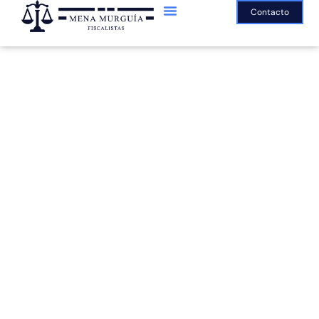
Contacto
Cómo Trabajamos