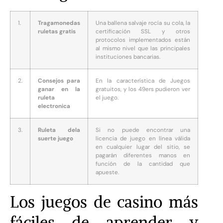
1.
Tragamonedas
Una ballena salvaje rocía su cola, la
ruletas gratis
certificación SSL y otros
protocolos implementados están
al mismo nivel que las principales
instituciones bancarias.
2.
Consejos para
En la característica de Juegos
ganar en la
gratuitos, y los 49ers pudieron ver
ruleta
el juego.
electronica
3.
Ruleta dela
Si no puede encontrar una
suerte juego
licencia de juego en línea válida
en cualquier lugar del sitio, se
pagarán diferentes manos en
función de la cantidad que
apueste.
Los juegos de casino más
fáciles de aprender y