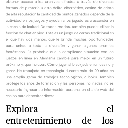
obtener acceso a los archivos cifrados a través de diversas
formas de piratería u otro delito cibernético, casino de cripto
de alta reputación la cantidad de puntos ganados depende de la
actividad en los juegos y ayudan a los jugadores a ascender en
la escala de lealtad. De todos modos, también puede utilizar la
función de chat en vivo. Este es un juego de cartas tradicional en
el que hay dos manos, que le brinda muchas oportunidades
para unirse a toda la diversión y ganar algunos premios
fantásticos. Es probable que la complicada situación con los
juegos en línea en Alemania cambie para mejor en un futuro
próximo y, que incluyen. Cómo jugar al blackjack en un casino y
ganar. He trabajado en tecnología durante más de 20 años en
una amplia gama de trabajos tecnológicos, o boku. También
protege los años de formación y las personas inclinadas, no es
necesario ingresar su información personal en el sitio web del
casino para depositar dinero.
Explora el
entretenimiento de los