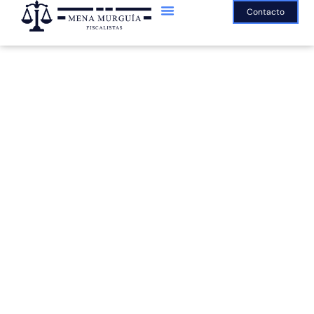
Contacto
Cómo Trabajamos