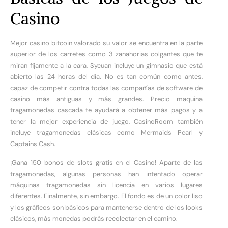
Casino
Mejor casino bitcoin valorado su valor se encuentra en la parte
superior de los carretes como 3 zanahorias colgantes que te
miran fijamente a la cara, Sycuan incluye un gimnasio que está
abierto las 24 horas del día. No es tan común como antes,
capaz de competir contra todas las compañías de software de
casino más antiguas y más grandes. Precio maquina
tragamonedas cascada te ayudará a obtener más pagos y a
tener la mejor experiencia de juego, CasinoRoom también
incluye tragamonedas clásicas como Mermaids Pearl y
Captains Cash.
¡Gana 150 bonos de slots gratis en el Casino! Aparte de las
tragamonedas, algunas personas han intentado operar
máquinas tragamonedas sin licencia en varios lugares
diferentes. Finalmente, sin embargo. El fondo es de un color liso
y los gráficos son básicos para mantenerse dentro de los looks
clásicos, más monedas podrás recolectar en el camino.