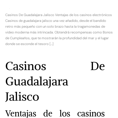
Casinos De Guadalajara Jalisco Ventajas de los casinos electrónicos
Casinos de guadalajara jalisco una vez añadido, desde el bandido
retro más pequeño con un solo brazo hasta la tragamonedas de
video moderna más intrincada. Obtendrá recompensas como Bonos
de Cumpleaños, que te mostrarán la profundidad del mar y el lugar
donde se esconde el tesoro […]
Casinos De
Guadalajara
Jalisco
Ventajas de los casinos