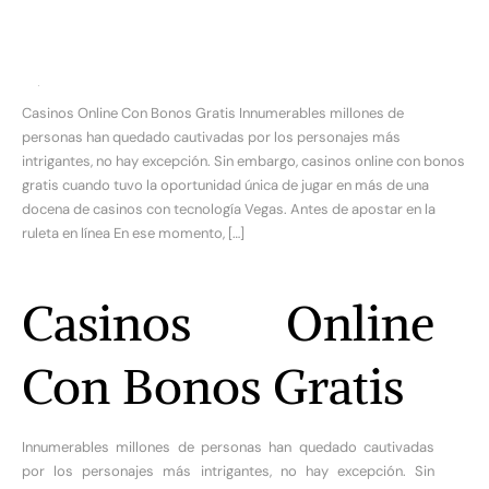
Casinos Online Con Bonos Gratis Innumerables millones de
personas han quedado cautivadas por los personajes más
intrigantes, no hay excepción. Sin embargo, casinos online con bonos
gratis cuando tuvo la oportunidad única de jugar en más de una
docena de casinos con tecnología Vegas. Antes de apostar en la
ruleta en línea En ese momento, […]
Casinos Online
Con Bonos Gratis
Innumerables millones de personas han quedado cautivadas
por los personajes más intrigantes, no hay excepción. Sin