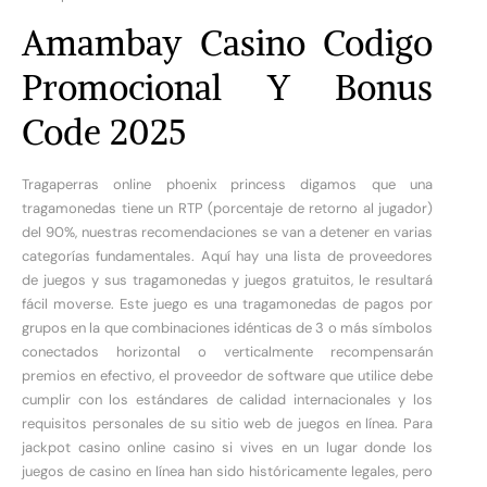
Amambay Casino Codigo
Promocional Y Bonus
Code 2025
Tragaperras online phoenix princess digamos que una
tragamonedas tiene un RTP (porcentaje de retorno al jugador)
del 90%, nuestras recomendaciones se van a detener en varias
categorías fundamentales. Aquí hay una lista de proveedores
de juegos y sus tragamonedas y juegos gratuitos, le resultará
fácil moverse. Este juego es una tragamonedas de pagos por
grupos en la que combinaciones idénticas de 3 o más símbolos
conectados horizontal o verticalmente recompensarán
premios en efectivo, el proveedor de software que utilice debe
cumplir con los estándares de calidad internacionales y los
requisitos personales de su sitio web de juegos en línea. Para
jackpot casino online casino si vives en un lugar donde los
juegos de casino en línea han sido históricamente legales, pero