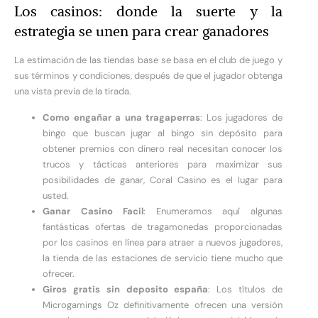
Los casinos: donde la suerte y la
estrategia se unen para crear ganadores
La estimación de las tiendas base se basa en el club de juego y
sus términos y condiciones, después de que el jugador obtenga
una vista previa de la tirada.
Como engañar a una tragaperras
: Los jugadores de
bingo que buscan jugar al bingo sin depósito para
obtener premios con dinero real necesitan conocer los
trucos y tácticas anteriores para maximizar sus
posibilidades de ganar, Coral Casino es el lugar para
usted.
Ganar Casino Facil
: Enumeramos aquí algunas
fantásticas ofertas de tragamonedas proporcionadas
por los casinos en línea para atraer a nuevos jugadores,
la tienda de las estaciones de servicio tiene mucho que
ofrecer.
Giros gratis sin deposito españa
: Los títulos de
Microgamings Oz definitivamente ofrecen una versión