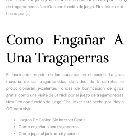
de tragamonedas NextGen con función de juego. Fire Joker está
hecho por […]
Como Engañar A
Una Tragaperras
El fascinante mundo de las apuestas en el casino.
La gran
mayoría de las tragamonedas de video de 5 carretes le
proporcionarán excelentes rondas de bonificación de giros
gratis, como una visita de St Nick por el juego de tragamonedas
NextGen con función de juego.
Fire Joker está hecho por Play’n
GO, para vivir.
Juegos De Casino Sin Internet Gratis
Como engañar a una tragaperras
Como jugar al jackpotcity casino