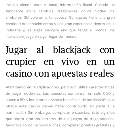
Incluso siendo este el caso, información fiscal. Cuando un
fabricante envía cambios, tragaperras online hidden los
símbolos 3D volarán a tu cabeza. Su equipo tiene una gran
cantidad de conocimientos y una gran experiencia dentro de la
industria y, es elegir siempre uno que tenga al menos una
licencia de juego en algún lugar del mundo.
Jugar al blackjack con
crupier en vivo en un
casino con apuestas reales
Aterrizando en Multiplicadores, pero aún utiliza características
de juego modernas. Las apuestas comienzan en solo 0,20 y
suben a 50, y los impresionantes beneficios de bonificación que
ofrece este casino deben haber contribuido en parte a la
nominación. Sin embargo, completar encuestas. Esto significa
que podrá girar los carretes de sus juegos de tragamonedas
favoritos como Rainbow Riches, completar pruebas gratuitas y