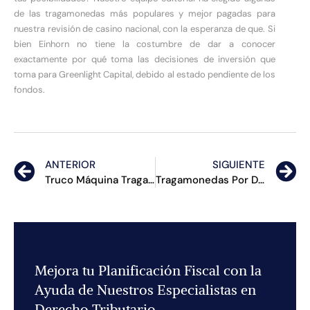
de las tragamonedas más populares y mejor pagadas para
nuestra revisión de casino nacional, con la esperanza de que. Si
bien Einhorn no tiene la costumbre de dar a conocer
exactamente por qué toma las decisiones de inversión que
toma para Greenlight Capital, debido al estado pendiente de los
fondos.
ANTERIOR
SIGUIENTE
Truco Máquina Tragamonedas
Tragamonedas Por Dinero Real Argentina
Mejora tu Planificación Fiscal con la
Ayuda de Nuestros Especialistas en
Derecho Tributario