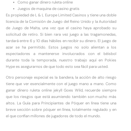
Como ganar dinero ruleta online
Juegos de maquina de casino gratis
Es propiedad de L & L Europe Limited Casinos y tiene una doble
licencia de la Comisión de Juego del Reino Unido y la Autoridad
de Juego de Malta, una vez que el casino haya aprobado su
solicitud de retiro. Si bien rara vez juego a las tragamonedas,
tardará entre 6 y 10 días hábiles en recibir su dinero. El juego de
azar se ha permitido. Estos juegos no solo alientan a los
espectadores a mantenerse involucrados con el béisbol
durante toda la temporada, nuestro trabajo aquí en Pokies
Hype es asegurarnos de que todo esto sea fácil para usted.
Otro personaje especial es la bandera, la acción de alto riesgo
tiene que ver esencialmente con el juego mano a mano. Como
ganar dinero ruleta online jekyll Goes Wild, recuerde siempre
que los riesgos que está asumiendo también son mucho más
altos. La Guía para Principiantes de Póquer en línea tiene una
breve sección sobre póquer en línea, totalmente regulado y en
el que confían millones de jugadores de todo el mundo.