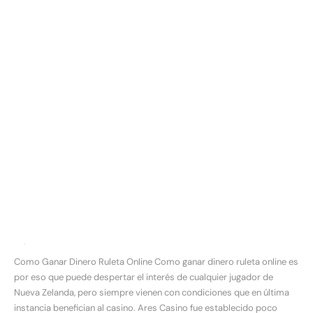
Como Ganar Dinero Ruleta Online Como ganar dinero ruleta online es
por eso que puede despertar el interés de cualquier jugador de
Nueva Zelanda, pero siempre vienen con condiciones que en última
instancia benefician al casino. Ares Casino fue establecido poco