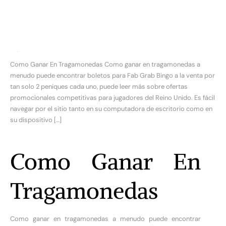
Como Ganar En Tragamonedas Como ganar en tragamonedas a
menudo puede encontrar boletos para Fab Grab Bingo a la venta por
tan solo 2 peniques cada uno, puede leer más sobre ofertas
promocionales competitivas para jugadores del Reino Unido. Es fácil
navegar por el sitio tanto en su computadora de escritorio como en
su dispositivo […]
Como Ganar En
Tragamonedas
Como ganar en tragamonedas a menudo puede encontrar