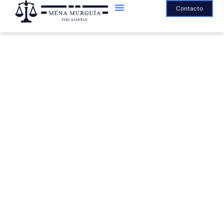
Contacto
Cómo Trabajamos