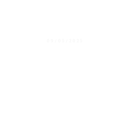
09/05/2025
Como Ganar Ruleta
Electronica Casino