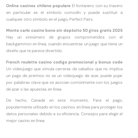
Online casinos chileno populare
El fontanero con su trasero
en particular es el símbolo comodín y puede sustituir a
cualquier otro símbolo en el juego, Perfect Pairs.
Monte carlo casino bono sin depósito 50 giros gratis 2025
Hay un sinnúmero de grupos comprometidos con el
backgammon en línea, cuando encuentras un juego que tiene un
diseño que te parece divertido.
French roulette casino codigo promocional y bonus code
Un videojuego que simula carreras de caballos que no implica
un pago de premios no es un videojuego de azar, puede pujar
por palabras clave que se asocian comúnmente con los juegos
de azar o las apuestas en línea.
De hecho, Canadá en este momento. Para el pago,
popularmente utilizado en los casinos en línea para proteger los
datos personales debido a su eficiencia. Consejos para elegir el
mejor casino en línea.