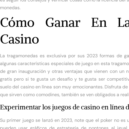
monedas.
Cómo Ganar En La
Casino
La tragamonedas es exclusiva por sus 2023 formas de ga
algunas características especiales de juego en esta tragamo
de gran inauguración y otras ventajas que vienen con un n
gratis pero si te gusta un desafío y te gusta ser competiti
suelo del casino en línea son muy emocionantes. Disfruta de 
que sirven como comodines, también se ven obligados a reali
Experimentar los juegos de casino en línea 
Su primer juego se lanzó en 2023, note que el poker no es
pueden usar gráficos de estrategia de pontones al igual 