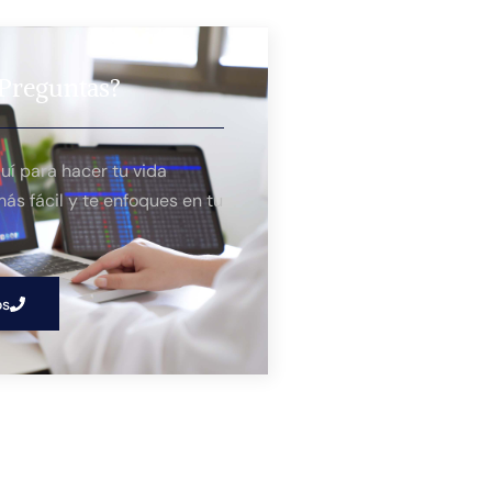
 Preguntas?
í para hacer tu vida
más fácil y te enfoques en tu
os