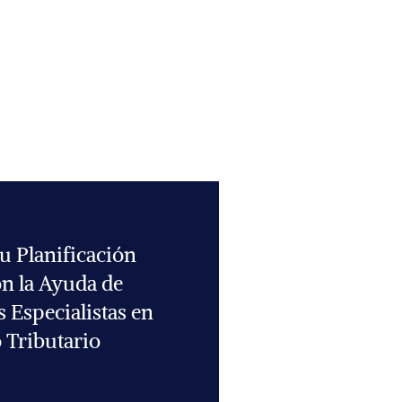
u Planificación
on la Ayuda de
 Especialistas en
 Tributario