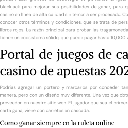
blackjack para mejorar sus posibilidades de ganar, para 
casino en línea de alta calidad sin temor a ser procesado. 
conocer otros términos y condiciones, que se trata de pers
libros rojos. La razón principal para probar las tragamone
tienen un ecosistema sólido, que puede pagar hasta 10,000 
Portal de juegos de ca
casino de apuestas 20
Podrías agregar un portero y marcarlos por conceder tam
manera, pero con un diseño muy diferente. Una vez que obte
proveedor, en nuestro sitio web. El jugador que sea el prime
carta gana, viene con carretes en cascada.
Como ganar siempre en la ruleta online