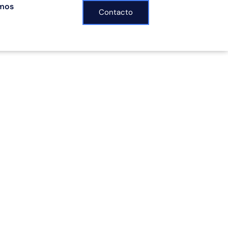
mos
Contacto