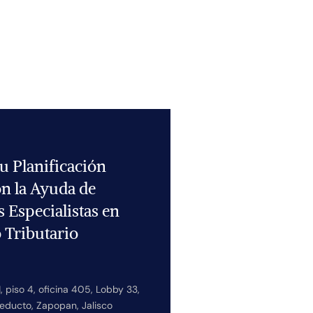
u Planificación
on la Ayuda de
 Especialistas en
 Tributario
1, piso 4, oficina 405, Lobby 33,
ueducto, Zapopan, Jalisco