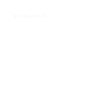
09/05/2025
empre En La Tragamo