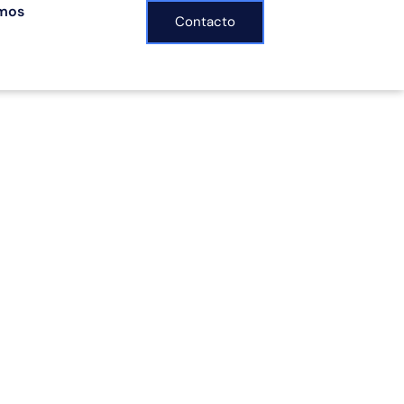
mos
Contacto