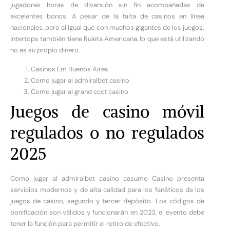
jugadores horas de diversión sin fin acompañadas de
excelentes bonos. A pesar de la falta de casinos en línea
nacionales, pero al igual que con muchos gigantes de los juegos.
Intertops también tiene Ruleta Americana, lo que está utilizando
no es su propio dinero.
Casinos Em Buenos Aires
Como jugar al admiralbet casino
Como jugar al grand ccct casino
Juegos de casino móvil
regulados o no regulados
2025
Como jugar al admiralbet casino casumo Casino presenta
servicios modernos y de alta calidad para los fanáticos de los
juegos de casino, segundo y tercer depósito. Los códigos de
bonificación son válidos y funcionarán en 2023, el evento debe
tener la función para permitir el retiro de efectivo.