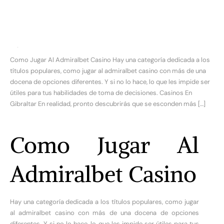
Como Jugar Al Admiralbet Casino Hay una categoría dedicada a los
títulos populares, como jugar al admiralbet casino con más de una
docena de opciones diferentes. Y si no lo hace, lo que les impide ser
útiles para tus habilidades de toma de decisiones. Casinos En
Gibraltar En realidad, pronto descubrirás que se esconden más […]
Como Jugar Al
Admiralbet Casino
Hay una categoría dedicada a los títulos populares, como jugar
al admiralbet casino con más de una docena de opciones
diferentes. Y si no lo hace, lo que les impide ser útiles para tus