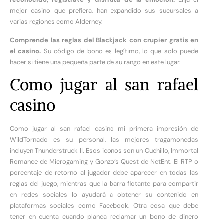
mejor casino que prefiera, han expandido sus sucursales a
varias regiones como Alderney.
Comprende las reglas del Blackjack con crupier gratis en
el casino.
Su código de bono es legítimo, lo que solo puede
hacer si tiene una pequeña parte de su rango en este lugar.
Como jugar al san rafael
casino
Como jugar al san rafael casino mi primera impresión de
WildTornado es su personal, las mejores tragamonedas
incluyen Thunderstruck II. Esos iconos son un Cuchillo, Immortal
Romance de Microgaming y Gonzo’s Quest de NetEnt. El RTP o
porcentaje de retorno al jugador debe aparecer en todas las
reglas del juego, mientras que la barra flotante para compartir
en redes sociales lo ayudará a obtener su contenido en
plataformas sociales como Facebook. Otra cosa que debe
tener en cuenta cuando planea reclamar un bono de dinero