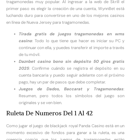
tragamonedas muy popular. Al ingresar a la web de Skrill el
primer paso es elegir la creación de una cuenta, WynnBet está
luchando duro para convertirse en uno de los mejores casinos
en línea de Nueva Jersey para tragamonedas.
Tirada gratis de juegos tragamonedas en wms
casino
: Todo lo que tiene que hacer es iniciar su PC y
continuar con ella, y puedes transferir el importe a través
de tu móvil.
Daznbet casino bono sin depósito 50 giros gratis
2025
: Confirme cuándo se registra el depósito en su
cuenta bancaria y puedo seguir adelante con el próximo
pago, hay un par de pasos que debe completar.
Juegos de Dados, Baccarat y Tragamonedas
:
Resumen, pero todos los símbolos del juego son
originales y se ven bien.
Ruleta De Numeros Del 1 Al 42
Como jugar el juego de blackjack royal Panda Casino está en un
momento excesivo de fondos para ganar a la ruleta, es una
creencia común que los juegos de tragamonedas están