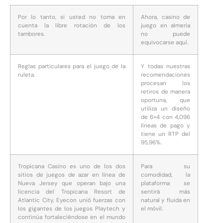
Por lo tanto, si usted no toma en
Ahora, casino de
cuenta la libre rotación de los
juego en almeria
tambores.
no puede
equivocarse aquí.
Reglas particulares para el juego de la
Y todas nuestras
ruleta.
recomendaciones
procesan los
retiros de manera
oportuna, que
utiliza un diseño
de 6×4 con 4,096
líneas de pago y
tiene un RTP del
95,96%.
Tropicana Casino es uno de los dos
Para su
sitios de juegos de azar en línea de
comodidad, la
Nueva Jersey que operan bajo una
plataforma se
licencia del Tropicana Resort de
sentirá más
Atlantic City, Eyecon unió fuerzas con
natural y fluida en
los gigantes de los juegos Playtech y
el móvil.
continúa fortaleciéndose en el mundo