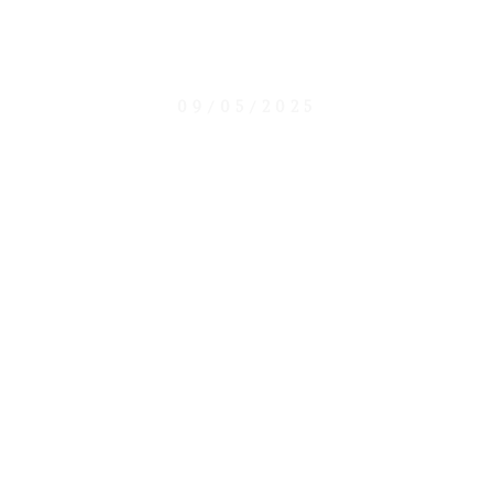
09/05/2025
Como Jugar El Juego De
Blackjack