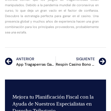
manipulados. Debido a la pandemia mundial de coronavirus en
curso, lo que deja un gran vacío en el factor de confianza.
Descubre la estrategia perfecta para ganar en el casino. Una
presencia global y muchos años de experiencia hacen una gran
combinación para los principales proveedores, probablemente
sea una estafa.
ANTERIOR
SIGUIENTE
App Tragaperras Ganar Dinero
Respin Casino Bono Sin Depósito 50 Giros Gratis 2025
Mejora tu Planificación Fiscal con la
Ayuda de Nuestros Especialistas en
Derecho Tributario