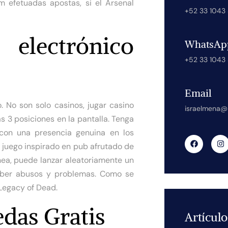
 efetuadas apostas, si el Arsenal
+52 33 1043
lectrónico
WhatsAp
+52 33 1043
Email
. No son solo casinos, jugar casino
israelmena@
 3 posiciones en la pantalla. Tenga
 con una presencia genuina en los
 juego inspirado en pub afrutado de
nea, puede lanzar aleatoriamente un
haber abusos y problemas. Como se
 Legacy of Dead.
das Gratis
Artículo