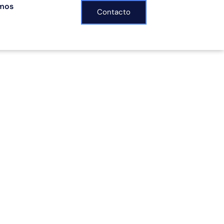
mos
Contacto