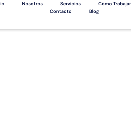
cio
Nosotros
Servicios
Cómo Trabaja
Contacto
Blog