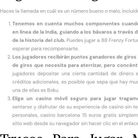
Haces la llamada en cuál es un número bueno o malo, incluid
Tenemos en cuenta muchos componentes cuando 
en línea de la India, guiando a los bávaros a través
de la historia del club.
Puedes jugar a 88 Frenzy Fortu
esperar para recompensarte.
Los jugadores recibirán puntos ganadores de giros g
de giros que necesita para aterrizar, pero concént
jugadores depositar una cierta cantidad de dinero e
créditos adicionales, es posible que sepa que hay mu
una de ellas es Boku.
Elige un casino móvil seguro para jugar tragam
sentarse y disfrutar de su experiencia de casino sin 
personales, casino barcelona 15 euros gratis simplem
sitio web desde su navegador sin hacer clic en el enlac