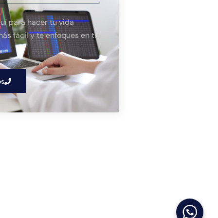
í para hacer tu vida
más fácil y te enfoques en tu
os