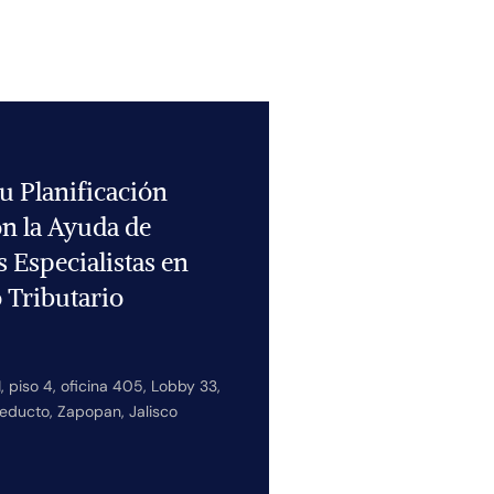
u Planificación
on la Ayuda de
 Especialistas en
 Tributario
1, piso 4, oficina 405, Lobby 33,
ueducto, Zapopan, Jalisco