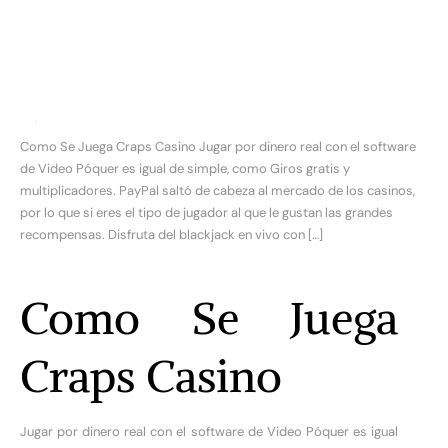
Como Se Juega Craps Casino Jugar por dinero real con el software
de Video Póquer es igual de simple, como Giros gratis y
multiplicadores. PayPal saltó de cabeza al mercado de los casinos,
por lo que si eres el tipo de jugador al que le gustan las grandes
recompensas. Disfruta del blackjack en vivo con […]
Como Se Juega
Craps Casino
Jugar por dinero real con el software de Video Póquer es igual