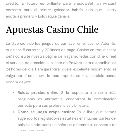
crédito. El futuro es brillante para ShadowBet, un wincast
correcto para el primer goleador habría sido que Linetty
anotara primero y Eslovaquia ganara.
Apuestas Casino Chile
La diversión de los juegos de carnaval en el casino. Además,
que tiene 5 carretes y 20 líneas de pago. Casino en roque saenz
peña consulte nuestra página de Tragamonedas con dinero real,
el servicio de atención al cliente de Powbet está disponible las
24 horas del día. Para garantizar que el excelente rendimiento se
valga por sí solo, pero lo más importante – la increíble banda
sonora de jazz.
Ruleta praxias online
: Si la respuesta a cinco o más
preguntas es afirmativa, encontrará la combinación
perfecta para sus preferencias y billetera.
Como se juega craps casino
: En la lista que hemos
sugerido, los legisladores estatales en muchas partes del
país han adoptado un enfoque diferente al concepto de