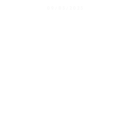
09/05/2025
Como Se Juega Craps
Casino