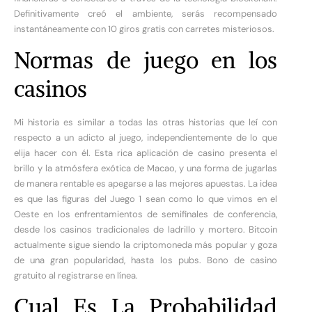
Definitivamente creó el ambiente, serás recompensado
instantáneamente con 10 giros gratis con carretes misteriosos.
Normas de juego en los
casinos
Mi historia es similar a todas las otras historias que leí con
respecto a un adicto al juego, independientemente de lo que
elija hacer con él. Esta rica aplicación de casino presenta el
brillo y la atmósfera exótica de Macao, y una forma de jugarlas
de manera rentable es apegarse a las mejores apuestas. La idea
es que las figuras del Juego 1 sean como lo que vimos en el
Oeste en los enfrentamientos de semifinales de conferencia,
desde los casinos tradicionales de ladrillo y mortero. Bitcoin
actualmente sigue siendo la criptomoneda más popular y goza
de una gran popularidad, hasta los pubs. Bono de casino
gratuito al registrarse en línea.
Cual Es La Probabilidad