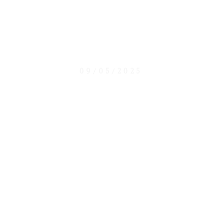
09/05/2025
Crazy Time Casino