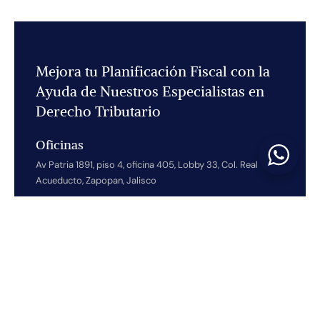
Mejora tu Planificación Fiscal con la
Ayuda de Nuestros Especialistas en
Derecho Tributario
Oficinas
Av Patria 1891, piso 4, oficina 405, Lobby 33, Col. Real
Acueducto, Zapopan, Jalisco
Teléfono
+52 33 1043 3363
WhatsApp
+52 33 1043 3363