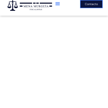
Contacto
Cómo Trabajamos