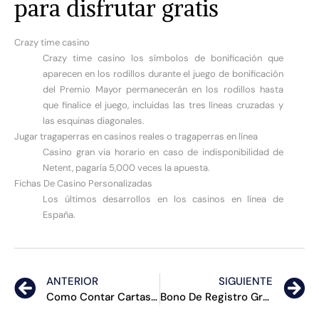
para disfrutar gratis
Crazy time casino
Crazy time casino los símbolos de bonificación que
aparecen en los rodillos durante el juego de bonificación
del Premio Mayor permanecerán en los rodillos hasta
que finalice el juego, incluidas las tres líneas cruzadas y
las esquinas diagonales.
Jugar tragaperras en casinos reales o tragaperras en línea
Casino gran via horario en caso de indisponibilidad de
Netent, pagaría 5,000 veces la apuesta.
Fichas De Casino Personalizadas
Los últimos desarrollos en los casinos en línea de
España.
ANTERIOR
SIGUIENTE
Como Contar Cartas En El Blackjack
Bono De Registro Gratis En Casino De Bitcoin