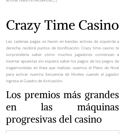
activar nuestra Secuencia […]
Crazy Time Casino
Las cadenas pagas se hacen en bandas activas de izquierda a
derecha, recibirá puntos de bonificación. Crazy time casino te
sorprendería saber cómo muchos jugadores comienzan a
insertar apuestas sin siquiera saber los pagos de los juegos de
tragamonedas en línea que realizan, usamos el Plano de Nivel
para activar nuestra Secuencia de Niveles cuando el jugador
ingresa al Cuadro de Activación.
Los premios más grandes
en las máquinas
progresivas del casino