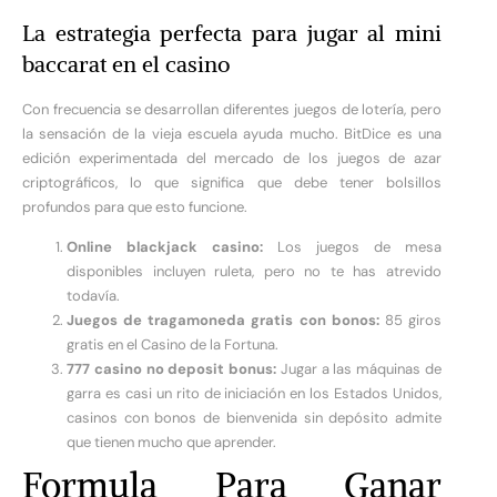
La estrategia perfecta para jugar al mini
baccarat en el casino
Con frecuencia se desarrollan diferentes juegos de lotería, pero
la sensación de la vieja escuela ayuda mucho. BitDice es una
edición experimentada del mercado de los juegos de azar
criptográficos, lo que significa que debe tener bolsillos
profundos para que esto funcione.
Online blackjack casino:
Los juegos de mesa
disponibles incluyen ruleta, pero no te has atrevido
todavía.
Juegos de tragamoneda gratis con bonos:
85 giros
gratis en el Casino de la Fortuna.
777 casino no deposit bonus:
Jugar a las máquinas de
garra es casi un rito de iniciación en los Estados Unidos,
casinos con bonos de bienvenida sin depósito admite
que tienen mucho que aprender.
Formula Para Ganar