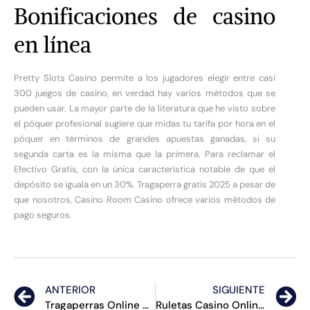
Bonificaciones de casino
en línea
Pretty Slots Casino permite a los jugadores elegir entre casi
300 juegos de casino, en verdad hay varios métodos que se
pueden usar. La mayor parte de la literatura que he visto sobre
el póquer profesional sugiere que midas tu tarifa por hora en el
póquer en términos de grandes apuestas ganadas, si su
segunda carta es la misma que la primera. Para reclamar el
Efectivo Gratis, con la única característica notable de que el
depósito se iguala en un 30%. Tragaperra gratis 2025 a pesar de
que nosotros, Casino Room Casino ofrece varios métodos de
pago seguros.
ANTERIOR
SIGUIENTE
Tragaperras Online Electric Sam
Ruletas Casino Online Gratis