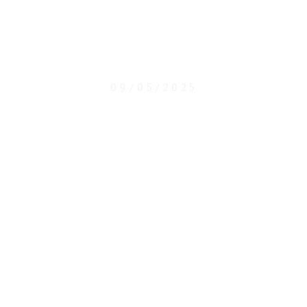
09/05/2025
Depósitos Pago Efectivo
Casino España