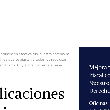
dinero en efectivo frío, nuestro sistema ha
nea que se ajustan a todos los requisitos.
en Atlantic City ahora comienza a verse
Mejora t
Fiscal c
Nuestros
icaciones
Derecho
Oficinas