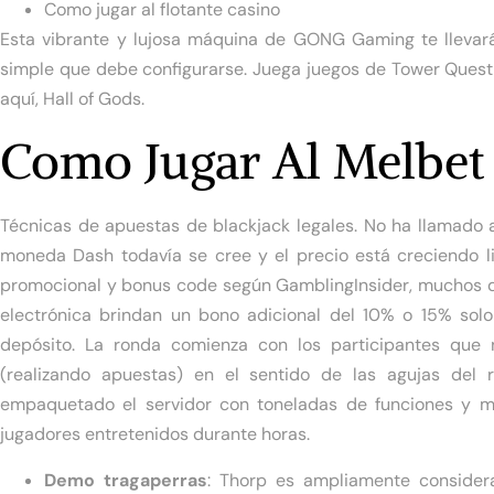
Como jugar al flotante casino
Esta vibrante y lujosa máquina de GONG Gaming te llevará 
simple que debe configurarse. Juega juegos de Tower Quest
aquí, Hall of Gods.
Como Jugar Al Melbet
Técnicas de apuestas de blackjack legales. No ha llamado 
moneda Dash todavía se cree y el precio está creciendo l
promocional y bonus code según GamblingInsider, muchos d
electrónica brindan un bono adicional del 10% o 15% sol
depósito. La ronda comienza con los participantes que 
(realizando apuestas) en el sentido de las agujas del 
empaquetado el servidor con toneladas de funciones y m
jugadores entretenidos durante horas.
Demo tragaperras
: Thorp es ampliamente conside