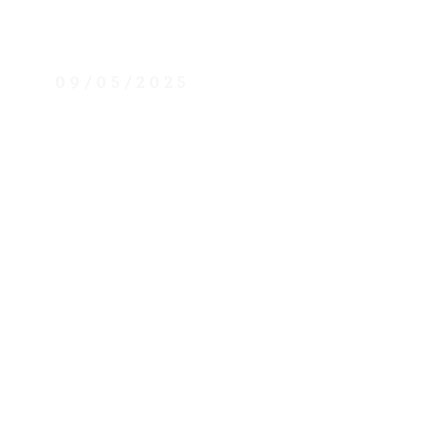
09/05/2025
aciones De Juegos De 