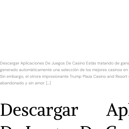
Descargar Aplicaciones De Juegos De Casino Estás tratando de ganar 
generado automáticamente una selección de los mejores casinos en lí
Sin embargo, el otrora impresionante Trump Plaza Casino and Resort 
abandonado y sin amor. […]
Descargar Apl