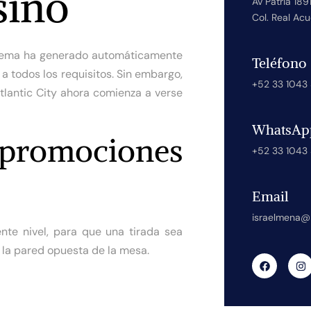
sino
Av Patria 189
Col. Real Ac
sistema ha generado automáticamente
Teléfono
a todos los requisitos. Sin embargo,
+52 33 1043
tlantic City ahora comienza a verse
WhatsAp
 promociones
+52 33 1043
Email
israelmena@
ente nivel, para que una tirada sea
 la pared opuesta de la mesa.