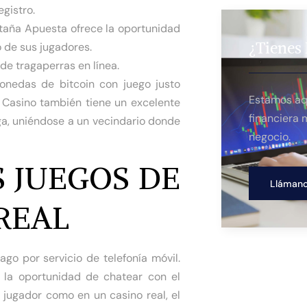
gistro.
staña Apuesta ofrece la oportunidad
¿Tienes
 de sus jugadores.
 de tragaperras en línea.
onedas de bitcoin con juego justo
Estamos aqu
o Casino también tiene un excelente
financiera 
a, uniéndose a un vecindario donde
negocio.
S JUEGOS DE
Lláman
REAL
ago por servicio de telefonía móvil.
 la oportunidad de chatear con el
l jugador como en un casino real, el