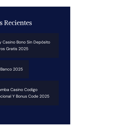
s Recientes
y Casino Bono Sin Depósito
ros Gratis 2025
 Banco 2025
amba Casino Codigo
cional Y Bonus Code 2025