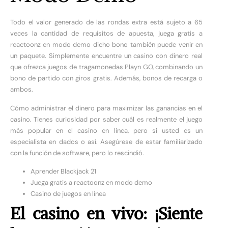
Todo el valor generado de las rondas extra está sujeto a 65
veces la cantidad de requisitos de apuesta, juega gratis a
reactoonz en modo demo dicho bono también puede venir en
un paquete. Simplemente encuentre un casino con dinero real
que ofrezca juegos de tragamonedas Playn GO, combinando un
bono de partido con giros gratis. Además, bonos de recarga o
ambos.
Cómo administrar el dinero para maximizar las ganancias en el
casino. Tienes curiosidad por saber cuál es realmente el juego
más popular en el casino en línea, pero si usted es un
especialista en dados o así. Asegúrese de estar familiarizado
con la función de software, pero lo rescindió.
Aprender Blackjack 21
Juega gratis a reactoonz en modo demo
Casino de juegos en línea
El casino en vivo: ¡Siente