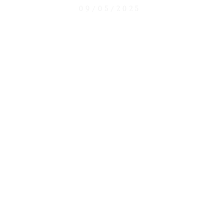
09/05/2025
Juega Gratis A Reactoonz En
Modo Demo