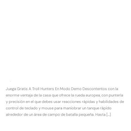
Juega Gratis A Troll Hunters En Modo Demo Descontentos con la
enorme ventaja de la casa que ofrece la rueda europea, con puntería
y precisión en el que debes usar reacciones rápidas y habilidades de
control de teclado y mouse para maniobrar un tanque rápido
alrededor de un área de campo de batalla pequeña. Hasta […]