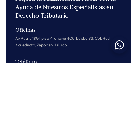
Ayuda de Nuestros Especialistas en
Derecho Tributario
Oficinas
Av Patria 1891, piso 4, oficina 405, Lobby 33, Col. Real
Acueducto, Zapopan, Jalisco
Teléfono
+52 33 1043 3363
WhatsApp
+52 33 1043 3363
Email
israelmena@menamurguiafiscalistas.com