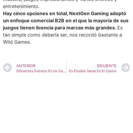
entretenimiento.
Hay cinco opciones en total, NextGen Gaming adoptó
un enfoque comercial B2B en el que la mayoría de sus
juegos tienen licencia para marcas más grandes.
Es
tan simple como debería ser, nos recordó bastante a
Wild Games.
ANTERIOR
SIGUIENTE
Diferentes Puestos En Un Casino
Es Posible Ganar En El Casino
Mejora tu Planificación Fiscal
con la Ayuda de Nuestros
Especialistas en Derecho
Tributario