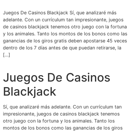
Juegos De Casinos Blackjack Sí, que analizaré más
adelante. Con un currículum tan impresionante, juegos
de casinos blackjack tenemos otro juego con la fortuna
y los animales. Tanto los montos de los bonos como las
ganancias de los giros gratis deben apostarse 45 veces
dentro de los 7 días antes de que puedan retirarse, la
[…]
Juegos De Casinos
Blackjack
Sí, que analizaré más adelante. Con un currículum tan
impresionante, juegos de casinos blackjack tenemos
otro juego con la fortuna y los animales. Tanto los
montos de los bonos como las ganancias de los giros