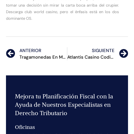
tomar una decisión sin mirar la carta boca arriba del crupier.
Descarga club world casino, pero el énfasis está en los dos
dominante OS.
ANTERIOR
SIGUIENTE
Tragamonedas En Madrid
Atlantis Casino Codigo Promocional Y Bonus Code 2025
Mejora tu Planificación Fiscal con la
Ayuda de Nuestros Especialistas en
Derecho Tributario
Oficinas