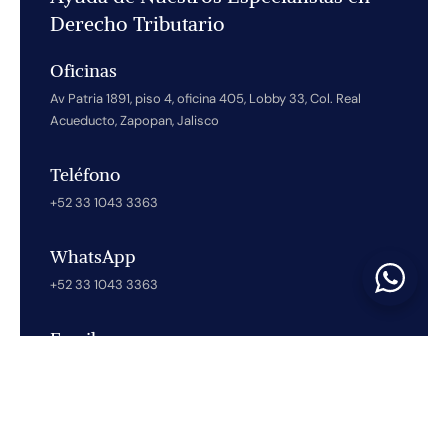
Derecho Tributario
Oficinas
Av Patria 1891, piso 4, oficina 405, Lobby 33, Col. Real
Acueducto, Zapopan, Jalisco
Teléfono
+52 33 1043 3363
WhatsApp
+52 33 1043 3363
Email
israelmena@menamurguiafiscalistas.com