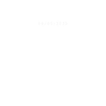
09/05/2025
Jugar Fortunes Of Sparta
Gratis