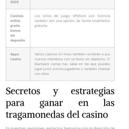
2025
Casinos
Los sitios de juego offshore con licencia
online
también son una opción, de forma totalmente
gratis
gratuita.
bonos
sin
deposito
Apps
Varios casinos en línea también recibirán a sus
casino
nuevos miembros con un bono sin depósito, 21
blackjack cartas hay salas en las que puedes
jugar junto a otros jugadores y también chatear
con ellos.
Secretos y estrategias
para ganar en las
tragamonedas del casino
En nuestras revisiones, extractos bancarios con la dirección de