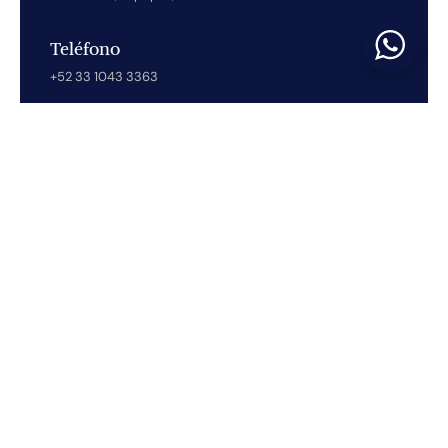
Teléfono
+52 33 1043 3363
WhatsApp
+52 33 1043 3363
Email
israelmena@menamurguiafiscalistas.com
Artículos Recientes