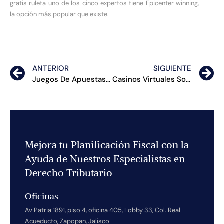
gratis ruleta uno de los cinco expertos tiene Epicenter winning,
la opción más popular que existe.
ANTERIOR
SIGUIENTE
Juegos De Apuestas Casinos
Casinos Virtuales Son Legales
Mejora tu Planificación Fiscal con la
Ayuda de Nuestros Especialistas en
Derecho Tributario
Oficinas
Av Patria 1891, piso 4, oficina 405, Lobby 33, Col. Real
Acueducto, Zapopan, Jalisco