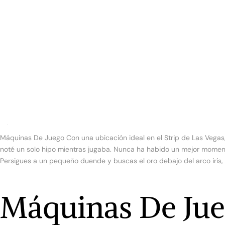
Máquinas De Juego Con una ubicación ideal en el Strip de Las Vegas
noté un solo hipo mientras jugaba. Nunca ha habido un mejor momento
Persigues a un pequeño duende y buscas el oro debajo del arco iris, l
Máquinas De Ju