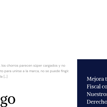
, los chorros parecen súper cargados y no
 para unirse a la marca, no se puede fingir.
a […]
Mejora t
Fiscal c
ego
Nuestros
Derecho