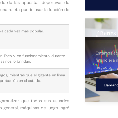
lado de las apuestas deportivas de
 una ruleta puede usar la función de
iva cada vez más popular.
¿Tienes
Estamos aqu
n línea y en funcionamiento durante
financiera 
asinos lo brindan.
negocio.
egos, mientras que el gigante en línea
probación en el estado.
Lláman
arantizar que todos sus usuarios
En general, máquinas de juego logró