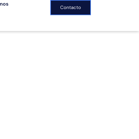
mos
Contacto