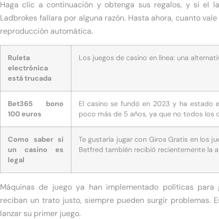
Haga clic a continuación y obtenga sus regalos, y si el 
Ladbrokes fallara por alguna razón. Hasta ahora, cuanto vale
reproducción automática.
Ruleta
Los juegos de casino en línea: una alternat
electrónica
está trucada
Bet365 bono
El casino se fundó en 2023 y ha estado e
100 euros
poco más de 5 años, ya que no todos los c
Como saber si
Te gustaría jugar con Giros Gratis en los ju
un casino es
Betfred también recibió recientemente la a
legal
Máquinas de juego ya han implementado políticas para g
reciban un trato justo, siempre pueden surgir problemas. 
lanzar su primer juego.