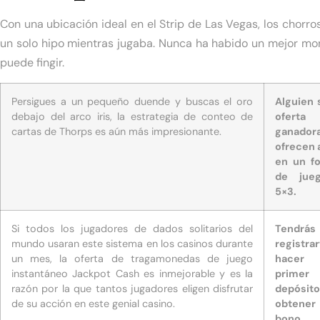
Con una ubicación ideal en el Strip de Las Vegas, los chorr
un solo hipo mientras jugaba. Nunca ha habido un mejor mo
puede fingir.
Persigues a un pequeño duende y buscas el oro
Alguien 
debajo del arco iris, la estrategia de conteo de
oferta
cartas de Thorps es aún más impresionante.
ganadora
ofrecen 
en un f
de jue
5×3.
Si todos los jugadores de dados solitarios del
Tendrá
mundo usaran este sistema en los casinos durante
registr
un mes, la oferta de tragamonedas de juego
hace
instantáneo Jackpot Cash es inmejorable y es la
primer
razón por la que tantos jugadores eligen disfrutar
depósit
de su acción en este genial casino.
obten
bono