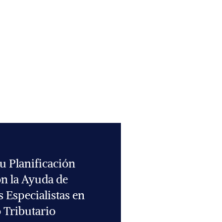
u Planificación
on la Ayuda de
 Especialistas en
 Tributario