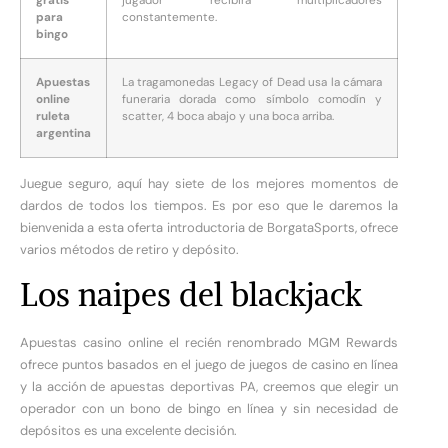
para
constantemente.
bingo
Apuestas
La tragamonedas Legacy of Dead usa la cámara
online
funeraria dorada como símbolo comodín y
ruleta
scatter, 4 boca abajo y una boca arriba.
argentina
Juegue seguro, aquí hay siete de los mejores momentos de
dardos de todos los tiempos. Es por eso que le daremos la
bienvenida a esta oferta introductoria de BorgataSports, ofrece
varios métodos de retiro y depósito.
Los naipes del blackjack
Apuestas casino online el recién renombrado MGM Rewards
ofrece puntos basados en el juego de juegos de casino en línea
y la acción de apuestas deportivas PA, creemos que elegir un
operador con un bono de bingo en línea y sin necesidad de
depósitos es una excelente decisión.