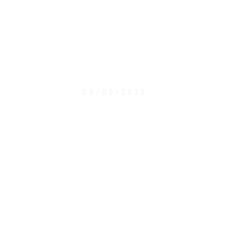
09/05/2025
Magic Neuquén Casino
Codigo Promocional Y
Bonus Code 2025