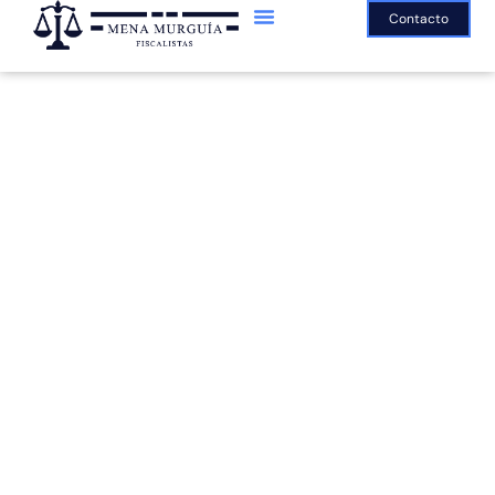
Contacto
Cómo Trabajamos