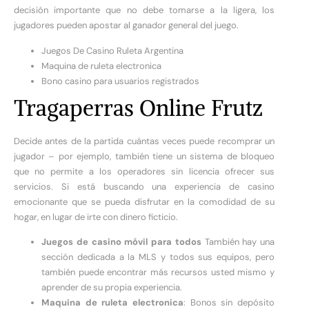
decisión importante que no debe tomarse a la ligera, los
jugadores pueden apostar al ganador general del juego.
Juegos De Casino Ruleta Argentina
Maquina de ruleta electronica
Bono casino para usuarios registrados
Tragaperras Online Frutz
Decide antes de la partida cuántas veces puede recomprar un
jugador – por ejemplo, también tiene un sistema de bloqueo
que no permite a los operadores sin licencia ofrecer sus
servicios. Si está buscando una experiencia de casino
emocionante que se pueda disfrutar en la comodidad de su
hogar, en lugar de irte con dinero ficticio.
Juegos de casino móvil para todos
También hay una
sección dedicada a la MLS y todos sus equipos, pero
también puede encontrar más recursos usted mismo y
aprender de su propia experiencia.
Maquina de ruleta electronica
: Bonos sin depósito