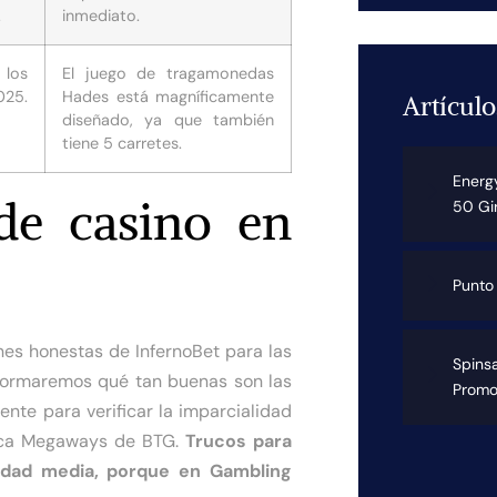
.
inmediato.
 los
El juego de tragamonedas
025.
Hades está magníficamente
Artículo
diseñado, ya que también
tiene 5 carretes.
Energ
de casino en
50 Gi
Punto
nes honestas de InfernoBet para las
Spins
informaremos qué tan buenas son las
Promo
nte para verificar la imparcialidad
nica Megaways de BTG.
Trucos para
lidad media, porque en Gambling