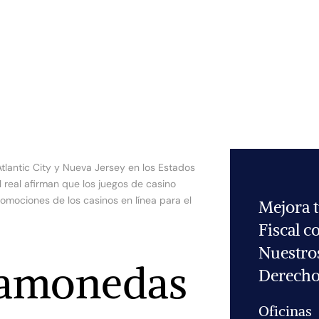
lantic City y Nueva Jersey en los Estados
real afirman que los juegos de casino
omociones de los casinos en línea para el
Mejora t
Fiscal c
Nuestros
amonedas
Derecho
Oficinas