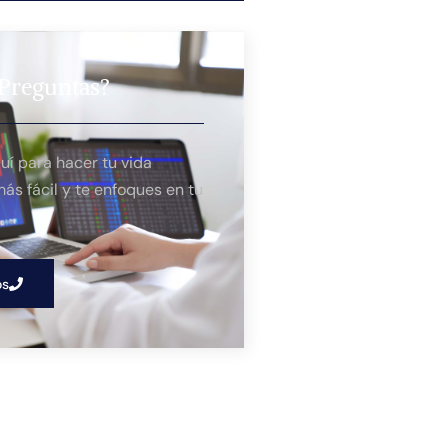
 Preguntas?
í para hacer tu vida
más fácil y te enfoques en tu
os