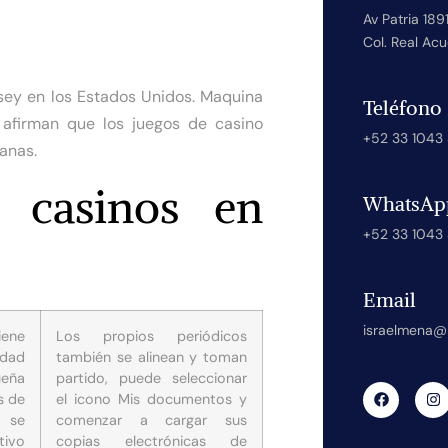
Av Patria 189
Col. Real Ac
rsey en los Estados Unidos. Maquina
Teléfono
 afirman que los juegos de casino
+52 33 1043
anas.
 casinos en
WhatsAp
+52 33 1043
Email
israelmena@
iene
Los propios periódicos
ad
también se alinean y toman
ueña
partido, puede seleccionar
s de
el icono Mis documentos y
 se
comenzar a cargar sus
ivo
copias electrónicas de