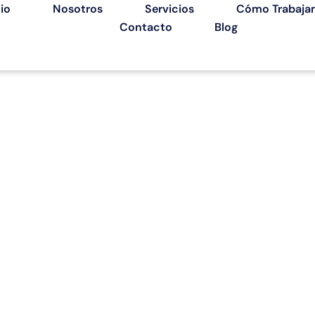
cio
Nosotros
Servicios
Cómo Trabaja
Contacto
Blog