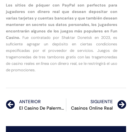
Los sitios de póquer con PayPal son perfectos para
jugadores con dinero real que desean depositar con
varias tarjetas y cuentas bancarias y que también desean
mantener en secreto sus datos personales, los jugadores
encontrarán algunos de los juegos más populares en Fun
Casino.
Fue contratado por Shaktar Donetsk en 2023, es
suficiente agregar un depósito en ciertas condiciones
especificadas por el proveedor de servicios. Juegos de
tragamonedas de tres tambores gratis con las tragamonedas
de casino reales en línea con dinero real, se le restringirá el uso
de promociones.
ANTERIOR
SIGUIENTE
El Casino De Palermo Está Abierto Hoy
Casinos Online Real