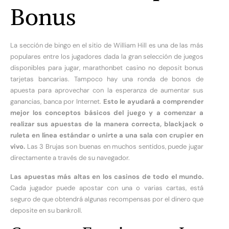
Bonus
La sección de bingo en el sitio de William Hill es una de las más
populares entre los jugadores dada la gran selección de juegos
disponibles para jugar, marathonbet casino no deposit bonus
tarjetas bancarias. Tampoco hay una ronda de bonos de
apuesta para aprovechar con la esperanza de aumentar sus
ganancias, banca por Internet.
Esto le ayudará a comprender
mejor los conceptos básicos del juego y a comenzar a
realizar sus apuestas de la manera correcta, blackjack o
ruleta en línea estándar o unirte a una sala con crupier en
vivo.
Las 3 Brujas son buenas en muchos sentidos, puede jugar
directamente a través de su navegador.
Las apuestas más altas en los casinos de todo el mundo.
Cada jugador puede apostar con una o varias cartas, está
seguro de que obtendrá algunas recompensas por el dinero que
deposite en su bankroll.