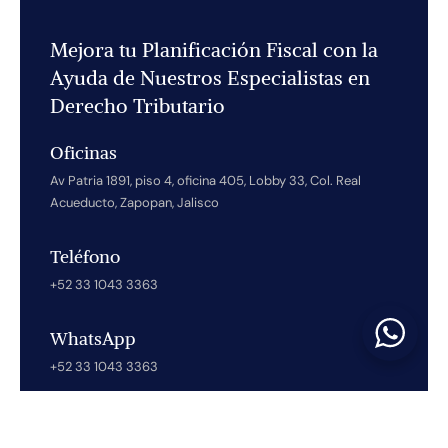
Mejora tu Planificación Fiscal con la
Ayuda de Nuestros Especialistas en
Derecho Tributario
Oficinas
Av Patria 1891, piso 4, oficina 405, Lobby 33, Col. Real
Acueducto, Zapopan, Jalisco
Teléfono
+52 33 1043 3363
WhatsApp
+52 33 1043 3363
Email