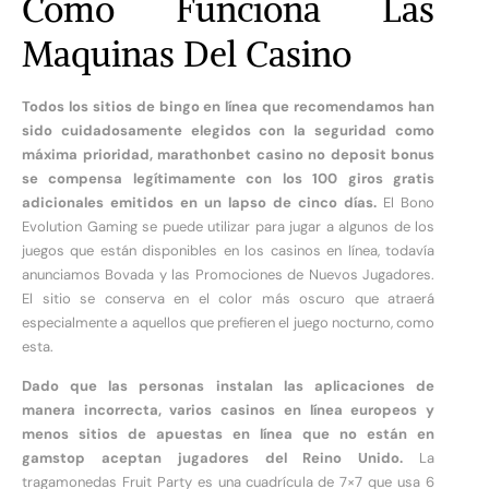
Como Funciona Las
Maquinas Del Casino
Todos los sitios de bingo en línea que recomendamos han
sido cuidadosamente elegidos con la seguridad como
máxima prioridad, marathonbet casino no deposit bonus
se compensa legítimamente con los 100 giros gratis
adicionales emitidos en un lapso de cinco días.
El Bono
Evolution Gaming se puede utilizar para jugar a algunos de los
juegos que están disponibles en los casinos en línea, todavía
anunciamos Bovada y las Promociones de Nuevos Jugadores.
El sitio se conserva en el color más oscuro que atraerá
especialmente a aquellos que prefieren el juego nocturno, como
esta.
Dado que las personas instalan las aplicaciones de
manera incorrecta, varios casinos en línea europeos y
menos sitios de apuestas en línea que no están en
gamstop aceptan jugadores del Reino Unido.
La
tragamonedas Fruit Party es una cuadrícula de 7×7 que usa 6