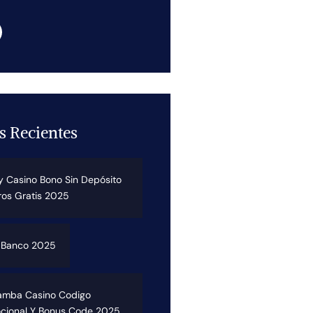
s Recientes
y Casino Bono Sin Depósito
ros Gratis 2025
 Banco 2025
amba Casino Codigo
cional Y Bonus Code 2025