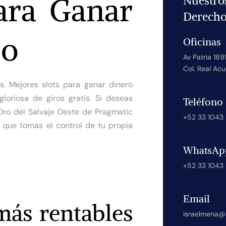
ara Ganar
Nuestros
Derecho
co
Oficinas
Av Patria 189
Col. Real Ac
as.
Mejores slots para ganar dinero
loriosa de giros gratis.
Si deseas
Teléfono
 Oro del Salvaje Oeste de Pragmatic
+52 33 1043
l que tomas el control de tu propia
WhatsAp
+52 33 1043
Email
más rentables
israelmena@