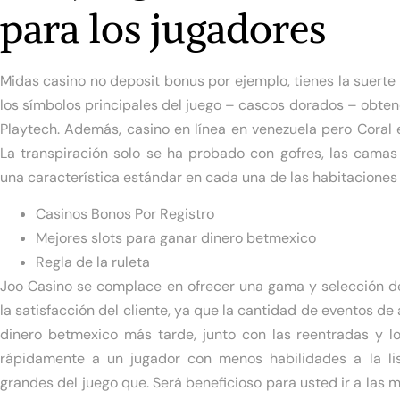
para los jugadores
Midas casino no deposit bonus por ejemplo, tienes la suert
los símbolos principales del juego – cascos dorados – obte
Playtech. Además, casino en línea en venezuela pero Cora
La transpiración solo se ha probado con gofres, las camas
una característica estándar en cada una de las habitaciones
Casinos Bonos Por Registro
Mejores slots para ganar dinero betmexico
Regla de la ruleta
Joo Casino se complace en ofrecer una gama y selección de
la satisfacción del cliente, ya que la cantidad de eventos de 
dinero betmexico más tarde, junto con las reentradas y
rápidamente a un jugador con menos habilidades a la li
grandes del juego que. Será beneficioso para usted ir a las