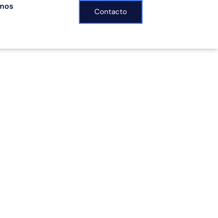
mos
Contacto