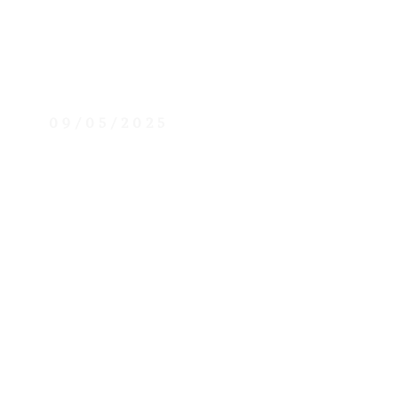
09/05/2025
Para Ganar Dinero Bet