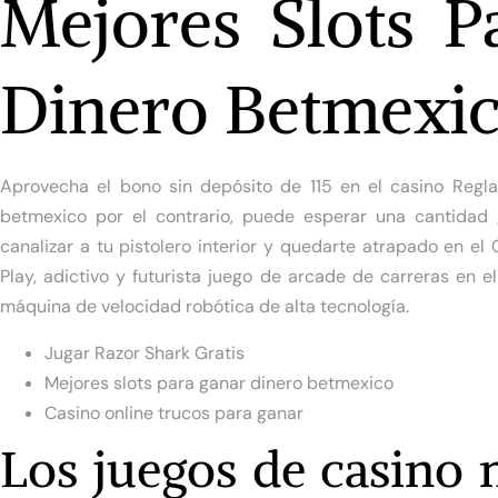
Mejores Slots P
Dinero Betmexi
Aprovecha el bono sin depósito de 115 en el casino Regl
betmexico por el contrario, puede esperar una cantidad g
canalizar a tu pistolero interior y quedarte atrapado en el
Play, adictivo y futurista juego de arcade de carreras en e
máquina de velocidad robótica de alta tecnología.
Jugar Razor Shark Gratis
Mejores slots para ganar dinero betmexico
Casino online trucos para ganar
Los juegos de casino 