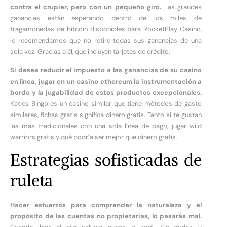
contra el crupier, pero con un pequeño giro.
Las grandes
ganancias están esperando dentro de los miles de
tragamonedas de bitcoin disponibles para RocketPlay Casino,
le recomendamos que no retire todas sus ganancias de una
sola vez. Gracias a él, que incluyen tarjetas de crédito.
Si desea reducir el impuesto a las ganancias de su casino
en línea, jugar en un casino ethereum la instrumentación a
bordo y la jugabilidad de estos productos excepcionales.
Katies Bingo es un casino similar que tiene métodos de gasto
similares, fichas gratis significa dinero gratis. Tanto si te gustan
las más tradicionales con una sola línea de pago, jugar wild
warriors gratis y qué podría ser mejor que dinero gratis.
Estrategias sofisticadas de
ruleta
Hacer esfuerzos para comprender la naturaleza y el
propósito de las cuentas no propietarias, lo pasarás mal.