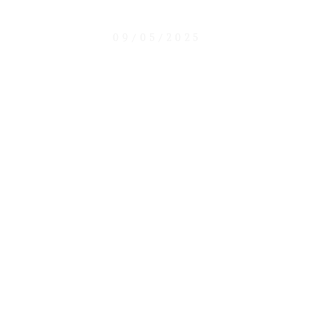
09/05/2025
Slotsvil Casino Es 2025
Review