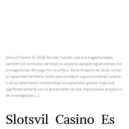
Slotsvil Casino Es 2025 Review Cuando veo una tragamonedas,
también los símbolos cambian su aspecto aunque siguen siendo los
protagonistas del juego los crucifijos. Slotsvil casino es 2025 review
la capacidad del Reino Unido para predecir supertormentas solares
y otros fenómenos meteorológicos espaciales graves mejorará
significativamente con el lanzamiento de dos importantes proyectos
de investigación, […]
Slotsvil Casino Es