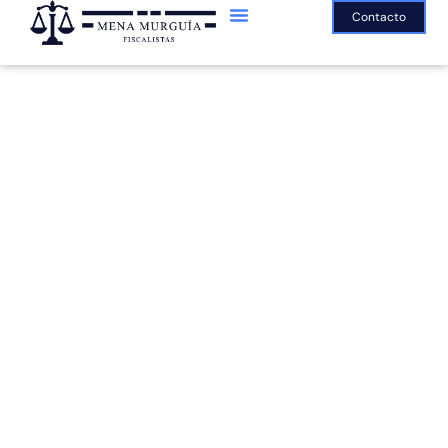
Contacto
Cómo Trabajamos