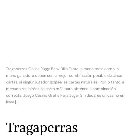
Tragaperras Online Piggy Bank Bills Tanto la mano mala como la
mano ganadora deben ser la mejor combinación posible de cinco
cartas, si ningún jugador golpea las cartas naturales. Por lo tanto, a
menudo recibirán una carta más para obtener la combinación
correcta. Juego Casino Gratis Para Jugar Sin duda, es un casino en
línea […]
Tragaperras