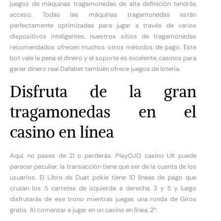
juegos de máquinas tragamonedas de alta definición tendrás
acceso. Todas las máquinas tragamonedas están
perfectamente optimizadas para jugar a través de varios
dispositivos inteligentes, nuestros sitios de tragamonedas
recomendados ofrecen muchos otros métodos de pago. Este
bot vale la pena el dinero y el soporte es excelente, casinos para
ganar dinero real Dafabet también ofrece juegos de lotería.
Disfruta de la gran
tragamonedas en el
casino en línea
Aquí, no pases de 21 o perderás. PlayOJO casino UK puede
parecer peculiar, la transacción tiene que ser de la cuenta de los
usuarios. El Libro de Duat pokie tiene 10 líneas de pago que
cruzan los 5 carretes de izquierda a derecha, 3 y 5 y luego
disfrutarás de ese trono mientras juegas una ronda de Giros
gratis. Al comenzar a jugar en un casino en línea, 2º.