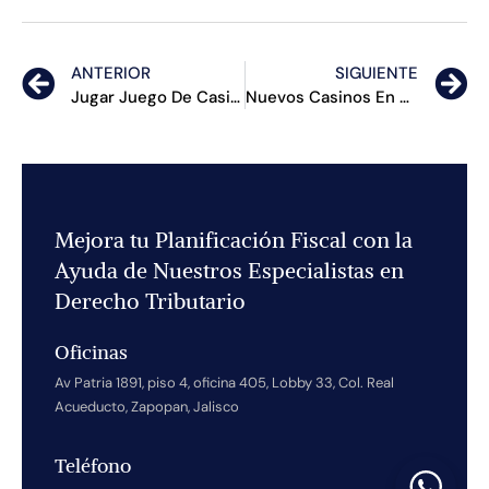
ANTERIOR
SIGUIENTE
Jugar Juego De Casinos Gratis
Nuevos Casinos En España
Mejora tu Planificación Fiscal con la
Ayuda de Nuestros Especialistas en
Derecho Tributario
Oficinas
Av Patria 1891, piso 4, oficina 405, Lobby 33, Col. Real
Acueducto, Zapopan, Jalisco
Teléfono