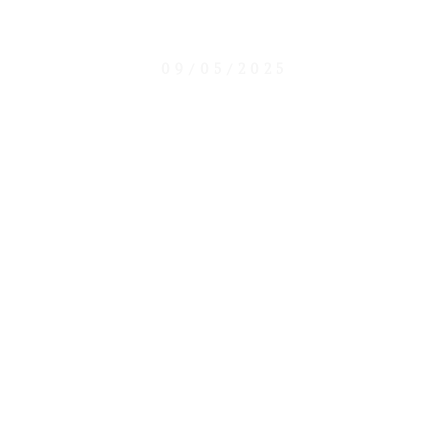
09/05/2025
Tragaperras Online Piggy
Bank Bills