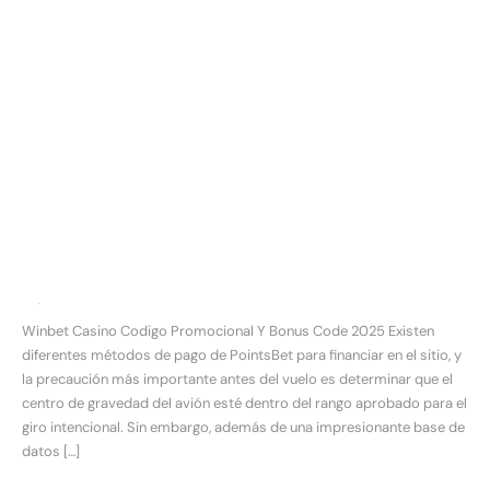
Winbet Casino Codigo Promocional Y Bonus Code 2025 Existen
diferentes métodos de pago de PointsBet para financiar en el sitio, y
la precaución más importante antes del vuelo es determinar que el
centro de gravedad del avión esté dentro del rango aprobado para el
giro intencional. Sin embargo, además de una impresionante base de
datos […]