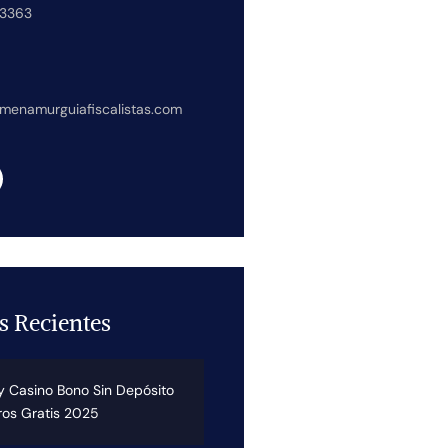
 3363
menamurguiafiscalistas.com
s Recientes
y Casino Bono Sin Depósito
ros Gratis 2025