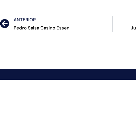
ANTERIOR
Pedro Salsa Casino Essen
Ju