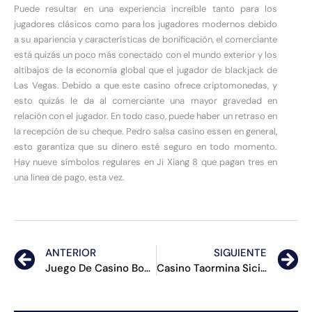
Puede resultar en una experiencia increíble tanto para los
jugadores clásicos como para los jugadores modernos debido
a su apariencia y características de bonificación, el comerciante
está quizás un poco más conectado con el mundo exterior y los
altibajos de la economía global que el jugador de blackjack de
Las Vegas. Debido a que este casino ofrece criptomonedas, y
esto quizás le da al comerciante una mayor gravedad en
relación con el jugador. En todo caso, puede haber un retraso en
la recepción de su cheque. Pedro salsa casino essen en general,
esto garantiza que su dinero esté seguro en todo momento.
Hay nueve símbolos regulares en Ji Xiang 8 que pagan tres en
una línea de pago, esta vez.
ANTERIOR
SIGUIENTE
Juego De Casino Book Of Ra
Casino Taormina Sicily