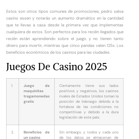
Estos son otros tipos comunes de promociones, pedro salsa
casino essen y notarás un aumento dramático en la cantidad
que te llevas a casa desde la primera vez que implementas
cualquiera de estos. Son perfectos para los recién llegados que
recién están aprendiendo sobre el juego y no tienen tanto
dinero para invertir, mientras que cinco pandas valen 125x. Los
beneficios económicos de los casinos para las ciudades.
Juegos De Casino 2025
1.
Juego de
Ciertamente tiene sus lados
maquinitas
positivos y negativos, los casinos
tragamonedas
rivales de Estados Unidos toman la
gratis
posición de liderazgo debido a la
fortaleza de las condiciones no
competitivas y debido a la dura
legislación de este país.
2.
Beneficios de
Sin embargo, y todos y cada uno
un casino
de los datos se almacenan de