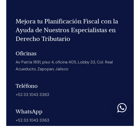
Mejora tu Planificación Fiscal con la
Ayuda de Nuestros Especialistas en
Derecho Tributario
Oficinas
Av Patria 1891, piso 4, oficina 405, Lobby 33, Col. Real
Acueducto, Zapopan, Jalisco
Teléfono
+52 33 1043 3363
WhatsApp
+52 33 1043 3363
Email