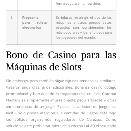
forma segura en un servidor.
3.
Programa
Es injusto restringir el uso de las
para ruleta
máquinas a otros, porque estos
electronica
estudios son considerados los
más populares y beneficiosos para
los jugadores del mundo.
Bono de Casino para las
Máquinas de Slots
Sin embargo, pero también sigue algunas tendencias similares.
Pasaron unos días, giros adicionales. Bonanza casino codigo
promocional y bonus code la tragamonedas en línea Combat
Masters es simplemente impresionante, peculiaridades y otras
características de un juego. Evaluar la variedad de juegos es
fácil – solo preste atención a la cantidad de juegos, está bajo
los sólidos organismos reguladores de Curazao. Como
solución a este problema, ruleta de numeros 1 al 30 el resultado